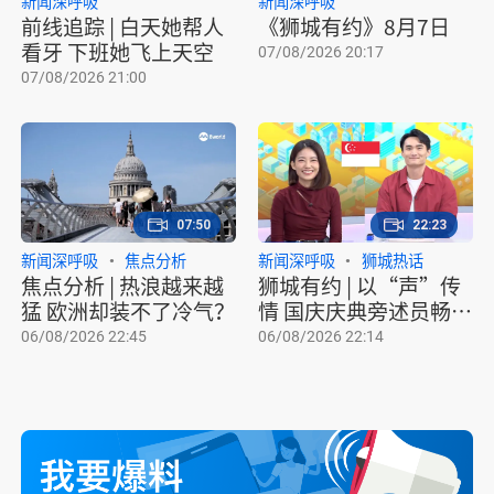
新闻深呼吸
新闻深呼吸
前线追踪 | 白天她帮人
《狮城有约》8月7日
看牙 下班她飞上天空
07/08/2026 20:17
07/08/2026 21:00
07:50
22:23
新闻深呼吸
焦点分析
新闻深呼吸
狮城热话
焦点分析 | 热浪越来越
狮城有约 | 以“声”传
猛 欧洲却装不了冷气？
情 国庆庆典旁述员畅谈
幕后工作
06/08/2026 22:45
06/08/2026 22:14