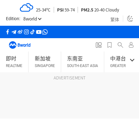
S
25-34ºC
PSI
59-74
PM2.5
20-40 Cloudy
k
8world
i
繁体
Edition:
p
t
o
m
即时
新加坡
东南亚
中港台
a
REALTIME
SINGAPORE
SOUTH-EAST ASIA
GREATER CHINA
i
n
ADVERTISEMENT
c
o
n
t
e
n
t