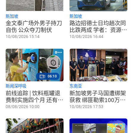
新加坡
新加坡
金文泰广场外男子持刀
路边招德士日均趟次同
自伤 公众夺刀制伏
比跌两成 学者：资源配
置更优化
10/08/2026 15:14
10/08/2026 16:44
06:10
新闻深呼吸
东南亚
前线追踪 | 饮料瓶罐退
新加坡男子马国遭绑架
费制实施四个月 还有人
获救 绑匪勒索100万元
没透过回收机进行回收
发虐打影片
08/08/2026 10:00
10/08/2026 17:53
吗？