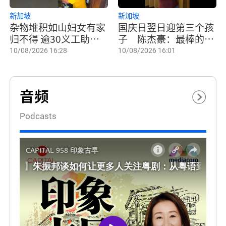
新加坡
新加坡
杂物堆积如山妇女有家
国庆日翌日迎第三个孩
归不得 逾30义工助她
子 陈杰豪：最棒的国
重归家园
庆日礼物
10/08/2026 16:28
10/08/2026 16:01
音频
Podcasts