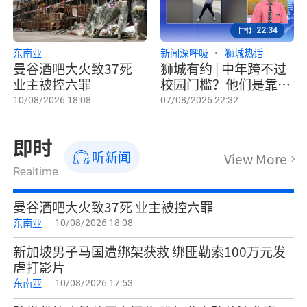
22:34
东南亚
新闻深呼吸
狮城热话
曼谷酒吧大火致37死
狮城有约 | 中年跨不过
业主被控六罪
校园门槛？他们是靠
“韩风”圈粉、为兴趣
10/08/2026 18:08
07/08/2026 22:32
钻研的资优生！
即时
听新闻
View More
Realtime
曼谷酒吧大火致37死 业主被控六罪
东南亚
10/08/2026 18:08
新加坡男子马国遭绑架获救 绑匪勒索100万元发
虐打影片
东南亚
10/08/2026 17:53