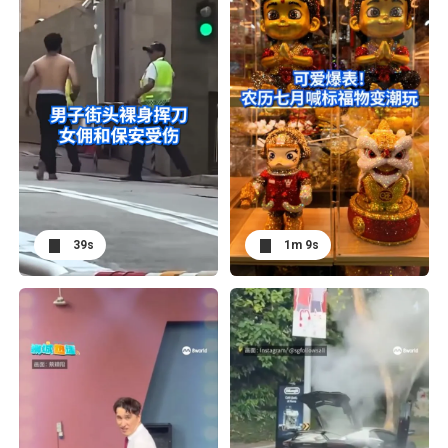
39s
1m 9s