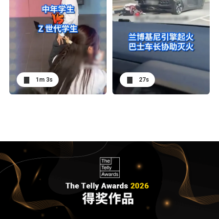
1m 3s
27s