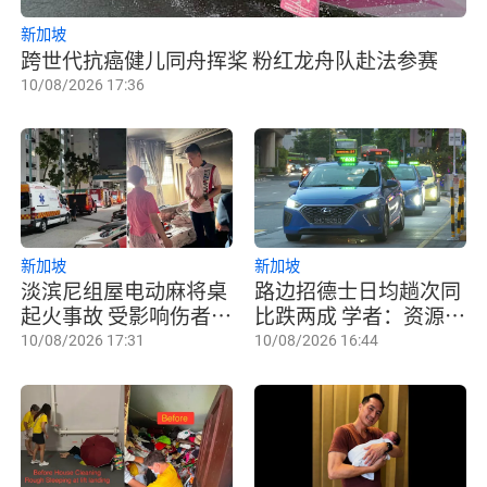
新加坡
跨世代抗癌健儿同舟挥桨 粉红龙舟队赴法参赛
10/08/2026 17:36
新加坡
新加坡
淡滨尼组屋电动麻将桌
路边招德士日均趟次同
起火事故 受影响伤者已
比跌两成 学者：资源配
出院
置更优化
10/08/2026 17:31
10/08/2026 16:44