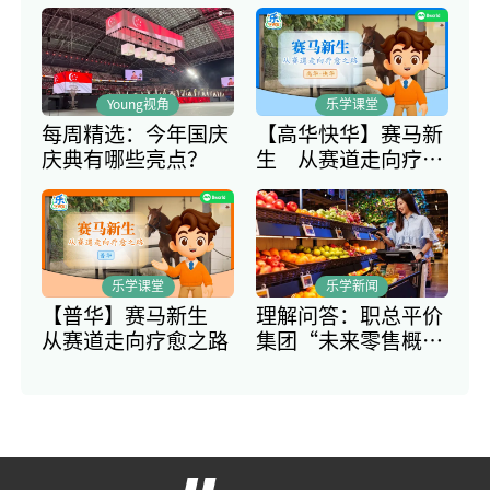
Young视角
乐学课堂
每周精选：今年国庆
【高华快华】赛马新
庆典有哪些亮点？
生 从赛道走向疗愈
之路
乐学课堂
乐学新闻
【普华】赛马新生
理解问答：职总平价
从赛道走向疗愈之路
集团“未来零售概
念”