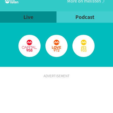
More on melisten
Live
Podcast
ADVERTISEMENT