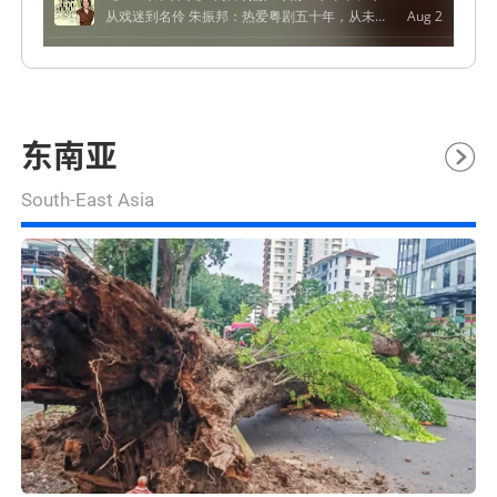
东南亚
South-East Asia