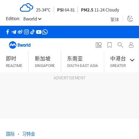
S
25-34ºC
PSI
64-81
PM2.5
11-24 Cloudy
k
8world
i
繁体
Edition:
p
t
o
m
即时
新加坡
东南亚
中港台
a
REALTIME
SINGAPORE
SOUTH-EAST ASIA
GREATER CHINA
i
n
ADVERTISEMENT
c
o
n
t
e
n
t
国际
习特会