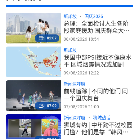
新加坡
国庆2026
总理：全面检讨人生各阶
段家庭援助 国庆群众大会
宣布细节
02:07
08/08/2026 18:54
新加坡
我国中部PSI接近不健康水
平 区域烟霾情况或加剧
09/08/2026 12:22
新闻深呼吸
前线追踪 | 不同的他们 同
一个国庆舞台
07:09
07/08/2026 21:00
新闻深呼吸
狮城热话
狮城有约 | 中年跨不过校园
门槛？他们是靠“韩风”
圈粉、为兴趣钻研的资优