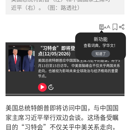
近平（右）。（图：路透社）
收藏
新功能
查看词典，学华文！
“习特会”即将登场 抢先了解有哪些看
点(12/05/2026)
知道了
美国总统特朗普应中国国家主席习近平的邀请，将于5
月13日至15日访华。 中美首脑峰会不仅关乎两国关系
走向，也被视为影响未来全球政治与经济格局的重要
节点。
A
10
u
d
美国总统特朗普即将访问中国，与中国国
i
家主席习近平举行双边会谈。这场备受瞩
o
目的“习特会”不仅关乎中美关系走向，