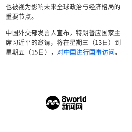
P
也被视为影响未来全球政治与经济格局的
l
重要节点。
a
中国外交部发言人宣布，特朗普应国家主
y
席习近平的邀请，将在星期三（13日）到
e
星期五（15日），
对中国进行国事访问
。
r