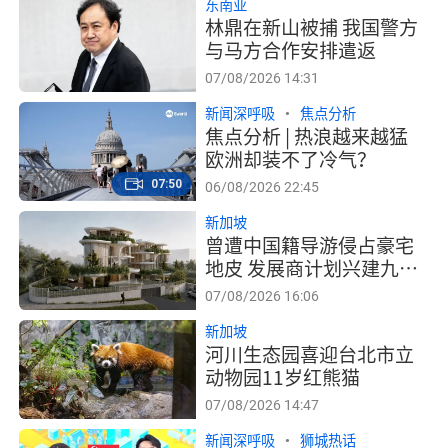
东南亚
林鼎在新山被捕 我国警方
与马方合作安排遣返
07/08/2026 14:31
新闻深呼吸
焦点分析
焦点分析 | 热浪越来越猛
欧洲却装不了冷气？
07:50
06/08/2026 22:45
新加坡
曾遭中国籍导游侵占豪宅
地皮 发展商计划兴建九栋
洋房售价700万元起跳
07/08/2026 16:06
新加坡
河川生态园喜迎台北市立
动物园11岁红熊猫
07/08/2026 14:47
新闻深呼吸
狮城热话