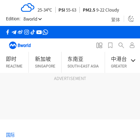
S
25-34ºC
PSI
55-63
PM2.5
9-22 Cloudy
k
8world
i
繁体
Edition:
p
t
o
m
即时
新加坡
东南亚
中港台
a
REALTIME
SINGAPORE
SOUTH-EAST ASIA
GREATER CHINA
i
n
ADVERTISEMENT
c
o
n
t
e
n
t
国际