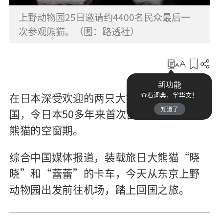
上野动物园25日邀请约4400名民众最后一
次参观熊猫。（图：路透社）
收藏
新功能
在日本深受欢迎的两只大熊猫启程回返中
查看词典，学华文！
知道了
国，令日本50多年来首次面临境内没有大
熊猫的空窗期。
综合中国媒体报道，装载旅日大熊猫“晓
晓”和“蕾蕾”的卡车，今天从东京上野
动物园出发前往机场，踏上回国之旅。