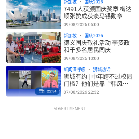
新加坡
国庆2026
7491人获颁国庆奖章 梅达
顺张赞成获淡马锡勋章
09/08/2026 05:00
新加坡
国庆2026
德义国庆敬礼活动 李资政
和千多名居民同庆
09/08/2026 10:00
新闻深呼吸
狮城热话
狮城有约 | 中年跨不过校园
门槛？他们是靠“韩风”
圈粉、为兴趣钻研的资优
22:34
07/08/2026 22:32
生！
ADVERTISEMENT