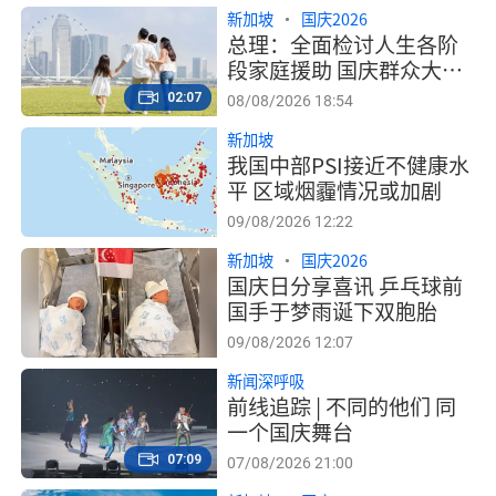
新加坡
国庆2026
总理：全面检讨人生各阶
段家庭援助 国庆群众大会
宣布细节
02:07
08/08/2026 18:54
新加坡
我国中部PSI接近不健康水
平 区域烟霾情况或加剧
09/08/2026 12:22
新加坡
国庆2026
国庆日分享喜讯 乒乓球前
国手于梦雨诞下双胞胎
09/08/2026 12:07
新闻深呼吸
前线追踪 | 不同的他们 同
一个国庆舞台
07:09
07/08/2026 21:00