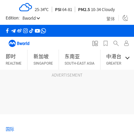
S
25-34ºC
PSI
64-81
PM2.5
10-34 Cloudy
k
8world
i
繁体
Edition:
p
t
o
m
即时
新加坡
东南亚
中港台
a
REALTIME
SINGAPORE
SOUTH-EAST ASIA
GREATER CHINA
i
n
ADVERTISEMENT
c
o
n
t
e
n
t
国际