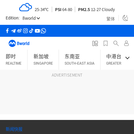
S
25-34ºC
PSI
64-80
PM2.5
12-27 Cloudy
k
8world
i
繁体
Edition:
p
t
o
m
即时
新加坡
东南亚
中港台
a
REALTIME
SINGAPORE
SOUTH-EAST ASIA
GREATER CHINA
i
n
ADVERTISEMENT
c
o
n
t
e
n
t
新闻快报