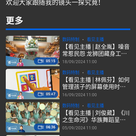
欢迎大家跟随我的镜头一探究竟！
更多
数码特制
看见主播
【看见主播 | 赵全胤】噪音
常惹民怨 龙狮团藏身工业
区潜心练功
05:15
18/09/2024 11:00
数码特制
看见主播
【看见主播 | 林佩芬】如何
管理孩子的屏幕使用时
间？ 校内校外天天不放假
05:47
16/09/2024 11:00
数码特制
看见主播
【看见主播 | 刘俊葳】《川
之生命河》华族舞蹈呈现
多元文化魅力
06:36
05/09/2024 11:00