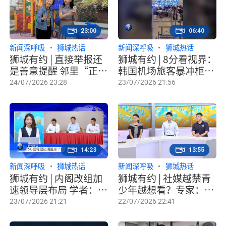
23:00
06:40
新闻深呼吸
狮城热话
新闻深呼吸
狮城热话
狮城有约 | 直接举报还
狮城有约 | 8分看视界：
是善意提醒 邻里“正义
韩国机场旅客暴冲柜台
侠”该怎么当？
呈乱象 本地代步工具非
24/07/2026 23:28
23/07/2026 21:56
法上路比车还快
14:23
13:55
新闻深呼吸
狮城热话
新闻深呼吸
狮城热话
狮城有约 | 内阁改组加
狮城有约 | 社媒越禁青
速领导层布局 学者：
少年越想看？专家：引
4G趋于成形 5G培养同
导更为关键
23/07/2026 21:21
22/07/2026 22:41
步启动