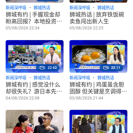
新闻深呼吸
狮城热话
新闻深呼吸
狮城热话
狮城有约 | 手握现金却
狮城热话 | 放弃铁饭碗
盼高回报？本地投资者
卖鱼闯出新人生
期望与现实落差多大？
05/08/2026 22:34
05/08/2026 22:25
22:42
22:11
新闻深呼吸
狮城热话
新闻深呼吸
狮城热话
狮城有约 | 感觉没什么
狮城有约 | 鸡蛋虽含胆
却很失礼？游日本先搞
固醇 但关键是烹调得
懂这些！
当！
04/08/2026 22:08
03/08/2026 21:44