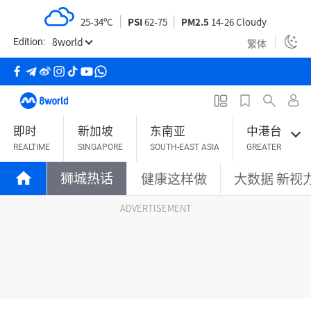
S
25-34ºC
PSI
62-75
PM2.5
14-26 Cloudy
k
8world
i
繁体
Edition:
p
t
o
m
即时
新加坡
东南亚
中港台
a
REALTIME
SINGAPORE
SOUTH-EAST ASIA
GREATER CHINA
i
n
狮城热话
健康这样做
大数据 新视
c
o
ADVERTISEMENT
n
t
e
n
t