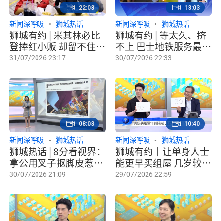
22:03
13:03
新闻深呼吸
狮城热话
新闻深呼吸
狮城热话
狮城有约 | 米其林必比
狮城有约 | 等太久、挤
登捧红小贩 却留不住我
不上 巴士地铁服务最
们童年的味道？
“火大”的地方怎么改
31/07/2026 23:17
30/07/2026 22:33
善？
08:03
10:40
新闻深呼吸
狮城热话
新闻深呼吸
狮城热话
狮城热话 | 8分看视界：
狮城有约｜让单身人士
拿公用叉子抠脚皮惹议
能更早买组屋 几岁较合
印尼学生冒险攀绳过河
理？
30/07/2026 21:09
29/07/2026 22:59
上学