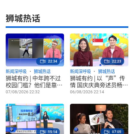
狮城热话
22:34
22:23
新闻深呼吸
狮城热话
新闻深呼吸
狮城热话
狮城有约 | 中年跨不过
狮城有约 | 以“声”传
校园门槛？他们是靠
情 国庆庆典旁述员畅谈
“韩风”圈粉、为兴趣
幕后工作
07/08/2026 22:32
06/08/2026 22:14
钻研的资优生！
15:14
07:05