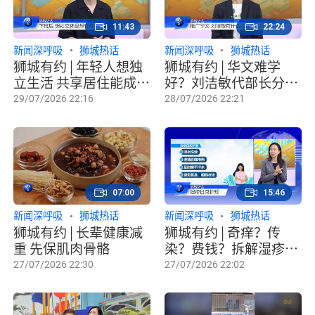
11:43
22:24
新闻深呼吸
狮城热话
新闻深呼吸
狮城热话
狮城有约 | 年轻人想独
狮城有约 | 华文难学
立生活 共享居住能成过
好？刘洁敏代部长分享
渡方案吗？
亲子学习之路
29/07/2026 22:16
28/07/2026 22:21
07:00
15:46
新闻深呼吸
狮城热话
新闻深呼吸
狮城热话
狮城有约 | 长辈健康减
狮城有约 | 奇痒？传
重 先保肌肉骨骼
染？费钱？拆解湿疹常
见误区
27/07/2026 22:30
27/07/2026 22:02