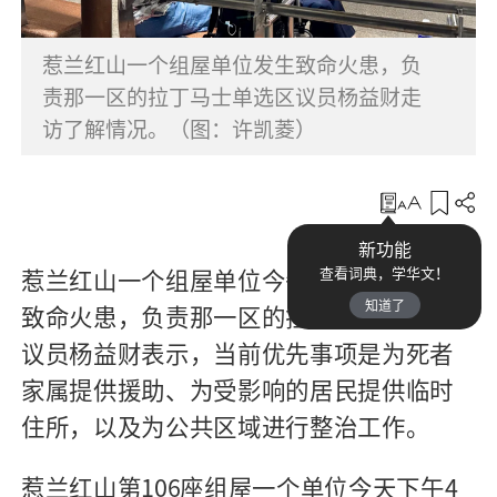
惹兰红山一个组屋单位发生致命火患，负
责那一区的拉丁马士单选区议员杨益财走
访了解情况。（图：许凯菱）
收藏
新功能
惹兰红山一个组屋单位今午（13日）发生
查看词典，学华文！
知道了
致命火患，负责那一区的拉丁马士单选区
议员杨益财表示，当前优先事项是为死者
家属提供援助、为受影响的居民提供临时
住所，以及为公共区域进行整治工作。
惹兰红山第106座组屋一个单位今天下午4