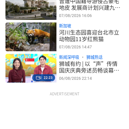
曾遭中国籍导游侵占豪宅
地皮 发展商计划兴建九栋
洋房售价700万元起跳
07/08/2026 16:06
新加坡
河川生态园喜迎台北市立
动物园11岁红熊猫
07/08/2026 14:47
新闻深呼吸
狮城热话
狮城有约 | 以“声”传情
国庆庆典旁述员畅谈幕后
工作
22:23
06/08/2026 22:14
ADVERTISEMENT