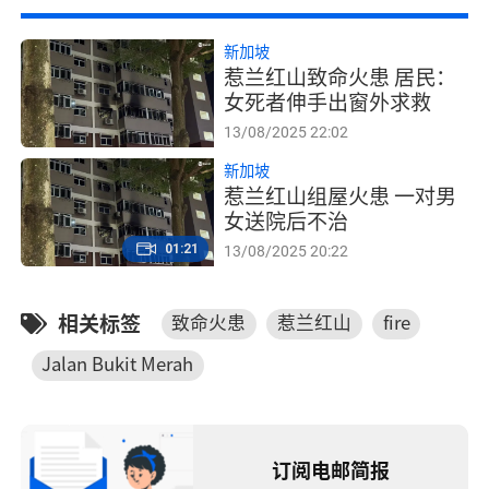
新加坡
惹兰红山致命火患 居民：
女死者伸手出窗外求救
13/08/2025 22:02
新加坡
惹兰红山组屋火患 一对男
女送院后不治
01:21
13/08/2025 20:22
相关标签
致命火患
惹兰红山
fire
Jalan Bukit Merah
订阅电邮简报