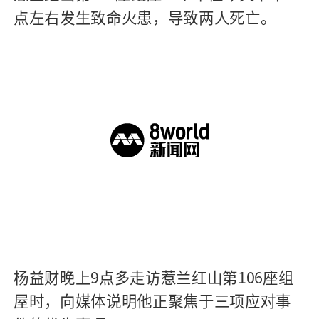
点左右发生致命火患，导致两人死亡。
杨益财晚上9点多走访惹兰红山第106座组
屋时，向媒体说明他正聚焦于三项应对事