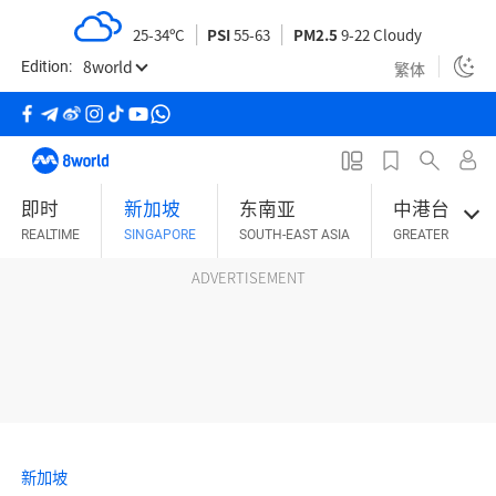
S
25-34ºC
PSI
55-63
PM2.5
9-22 Cloudy
k
8world
i
繁体
Edition:
p
t
o
m
即时
新加坡
东南亚
中港台
a
REALTIME
SINGAPORE
SOUTH-EAST ASIA
GREATER CHINA
i
n
ADVERTISEMENT
c
o
n
t
e
n
t
新加坡