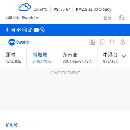
S
25-34ºC
PSI
56-67
PM2.5
12-30 Cloudy
k
8world
i
繁体
Edition:
p
t
o
m
即时
新加坡
东南亚
中港台
a
REALTIME
SINGAPORE
SOUTH-EAST ASIA
GREATER CHINA
i
n
ADVERTISEMENT
c
o
n
t
e
n
t
新加坡