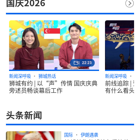
国庆2026
22:23
新闻深呼吸
狮城热话
新闻深呼吸
国
狮城有约 | 以“声”传情 国庆庆典
前线追踪 | 
旁述员畅谈幕后工作
有什么看头
头条新闻
国际
伊朗遇袭