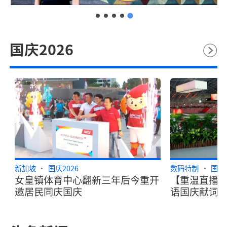
国庆2026
新加坡
国庆2026
数码特制
国庆2
女皇镇体育中心翻新三年后今重开
【重温直播
邀居民同庆国庆
语国庆献词20