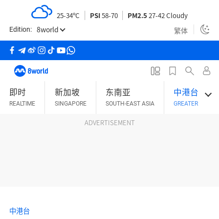
S
25-34ºC
PSI
58-70
PM2.5
27-42 Cloudy
k
8world
i
繁体
Edition:
p
t
o
m
即时
新加坡
东南亚
中港台
a
REALTIME
SINGAPORE
SOUTH-EAST ASIA
GREATER CHINA
i
n
ADVERTISEMENT
c
o
n
t
e
n
t
中港台