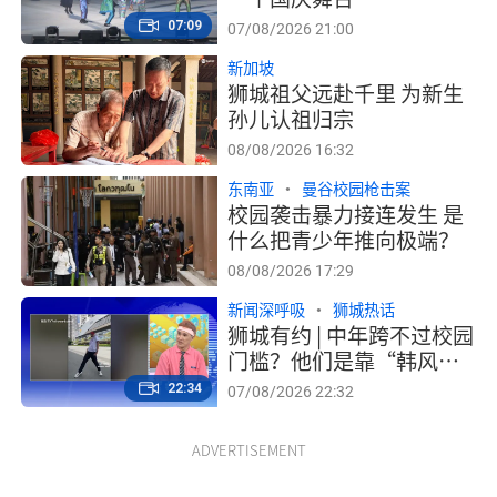
07:09
07/08/2026 21:00
新加坡
狮城祖父远赴千里 为新生
孙儿认祖归宗
08/08/2026 16:32
东南亚
曼谷校园枪击案
校园袭击暴力接连发生 是
什么把青少年推向极端？
08/08/2026 17:29
新闻深呼吸
狮城热话
狮城有约 | 中年跨不过校园
门槛？他们是靠“韩风”
圈粉、为兴趣钻研的资优
22:34
07/08/2026 22:32
生！
ADVERTISEMENT