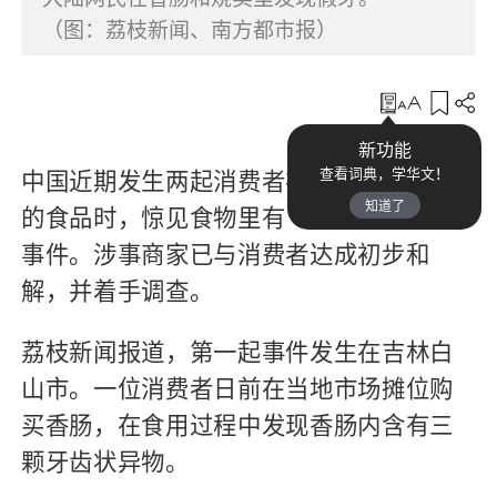
（图：荔枝新闻、南方都市报）
收藏
新功能
中国近期发生两起消费者在食用超市销售
查看词典，学华文！
知道了
的食品时，惊见食物里有“假牙”异物的
事件。涉事商家已与消费者达成初步和
解，并着手调查。
荔枝新闻报道，第一起事件发生在吉林白
山市。一位消费者日前在当地市场摊位购
买香肠，在食用过程中发现香肠内含有三
颗牙齿状异物。